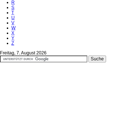
R
S
T
U
V
W
X
Y
Z
Freitag, 7. August 2026