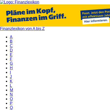
Finanzlexikon von A bis Z
A
B
C
D
E
F
G
H
I
J
K
L
M
N
O
P
Q