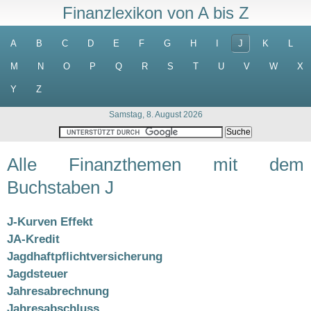
Finanzlexikon von A bis Z
A
B
C
D
E
F
G
H
I
J
K
L
M
N
O
P
Q
R
S
T
U
V
W
X
Y
Z
Samstag, 8. August 2026
Alle Finanzthemen mit dem
Buchstaben J
J-Kurven Effekt
JA-Kredit
Jagdhaftpflichtversicherung
Jagdsteuer
Jahresabrechnung
Jahresabschluss