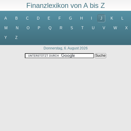
Finanzlexikon von A bis Z
A
B
C
D
E
F
G
H
I
J
K
L
M
N
O
P
Q
R
S
T
U
V
W
X
Y
Z
Donnerstag, 6. August 2026