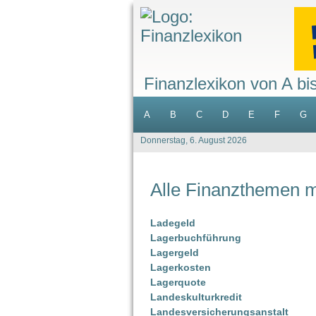
Finanzlexikon von A bi
A
B
C
D
E
F
G
Donnerstag, 6. August 2026
Alle Finanzthemen 
Ladegeld
Lagerbuchführung
Lagergeld
Lagerkosten
Lagerquote
Landeskulturkredit
Landesversicherungsanstalt