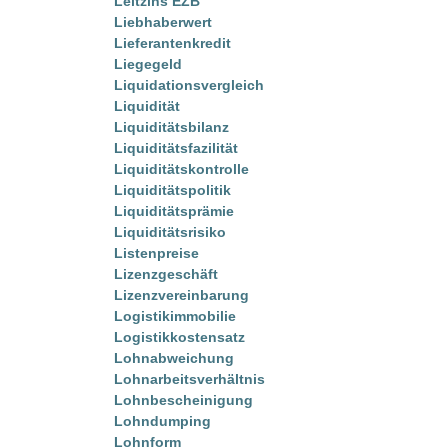
Leitzins EZB
Liebhaberwert
Lieferantenkredit
Liegegeld
Liquidationsvergleich
Liquidität
Liquiditätsbilanz
Liquiditätsfazilität
Liquiditätskontrolle
Liquiditätspolitik
Liquiditätsprämie
Liquiditätsrisiko
Listenpreise
Lizenzgeschäft
Lizenzvereinbarung
Logistikimmobilie
Logistikkostensatz
Lohnabweichung
Lohnarbeitsverhältnis
Lohnbescheinigung
Lohndumping
Lohnform