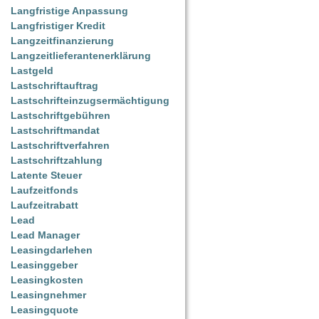
Langfristige Anpassung
Langfristiger Kredit
Langzeitfinanzierung
Langzeitlieferantenerklärung
Lastgeld
Lastschriftauftrag
Lastschrifteinzugsermächtigung
Lastschriftgebühren
Lastschriftmandat
Lastschriftverfahren
Lastschriftzahlung
Latente Steuer
Laufzeitfonds
Laufzeitrabatt
Lead
Lead Manager
Leasingdarlehen
Leasinggeber
Leasingkosten
Leasingnehmer
Leasingquote