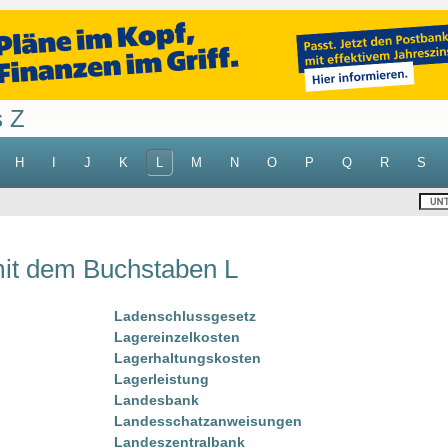
s Z
H
I
J
K
L
M
N
O
P
Q
R
S
mit dem Buchstaben L
Ladenschlussgesetz
Lagereinzelkosten
Lagerhaltungskosten
Lagerleistung
Landesbank
Landesschatzanweisungen
Landeszentralbank