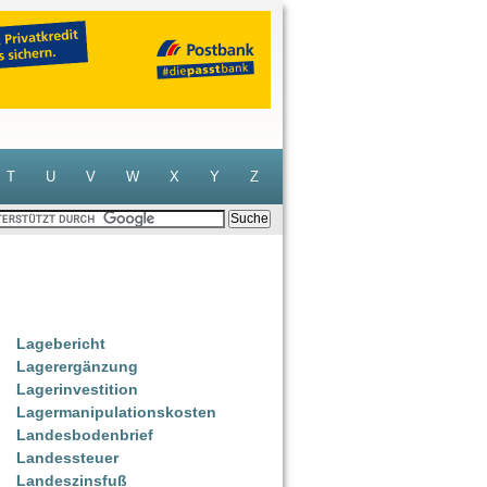
T
U
V
W
X
Y
Z
Lagebericht
Lagerergänzung
Lagerinvestition
Lagermanipulationskosten
Landesbodenbrief
Landessteuer
Landeszinsfuß