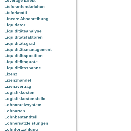
Leverage Effekt
Lieferantendarlehen
Lieferkredit
Lineare Abschreibung
Liquidator
Liquiditätsanalyse
Liquiditätsfaktoren
Liquiditätsgrad
Liquiditätsmanagement
Liquiditätsposition
Liquiditätsquote
Liquiditätsspanne
Lizenz
Lizenzhandel
Lizenzvertrag
Logistikkosten
Logistikkostenstelle
Lohnanreizsystem
Lohnarten
Lohnbestandteil
Lohnersatzleistungen
Lohnfortzahlung