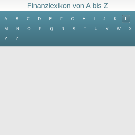
Finanzlexikon von A bis Z
A
B
C
D
E
F
G
H
I
J
K
L
M
N
O
P
Q
R
S
T
U
V
W
X
Y
Z