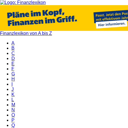
Finanzlexikon von A bis Z
A
B
C
D
E
F
G
H
I
J
K
L
M
N
O
P
Q