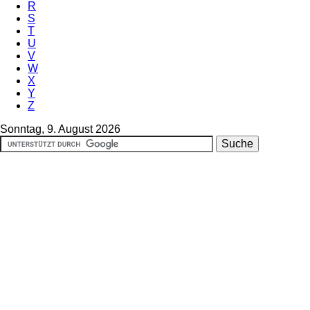
R
S
T
U
V
W
X
Y
Z
Sonntag, 9. August 2026