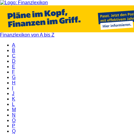
Finanzlexikon von A bis Z
A
B
C
D
E
F
G
H
I
J
K
L
M
N
O
P
Q