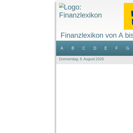
Finanzlexikon von A bi
A
B
C
D
E
F
G
Donnerstag, 6. August 2026