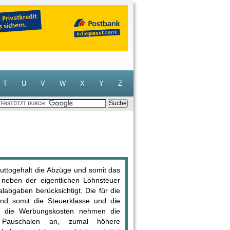
T
U
V
W
X
Y
Z
uttogehalt die Abzüge und somit das
r neben der eigentlichen Lohnsteuer
abgaben berücksichtigt. Die für die
nd somit die Steuerklasse und die
für die Werbungskosten nehmen die
n Pauschalen an, zumal höhere