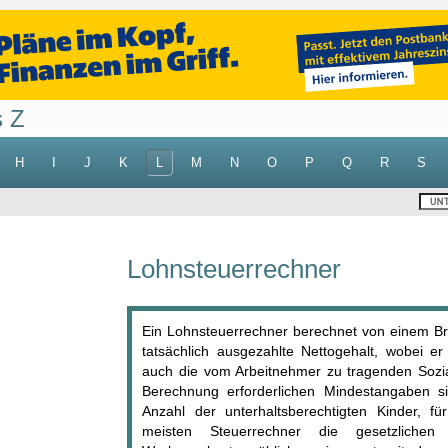
s Z
H
I
J
K
L
M
N
O
P
Q
R
S
Lohnsteuerrechner
Ein Lohnsteuerrechner berechnet von einem Br
tatsächlich ausgezahlte Nettogehalt, wobei e
auch die vom Arbeitnehmer zu tragenden Sozial
Berechnung erforderlichen Mindestangaben si
Anzahl der unterhaltsberechtigten Kinder, 
meisten Steuerrechner die gesetzliche