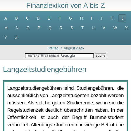
Finanzlexikon von A bis Z
A
B
C
D
E
F
G
H
I
J
K
L
M
N
O
P
Q
R
S
T
U
V
W
X
Y
Z
Freitag, 7. August 2026
Langzeitstudiengebühren
Langzeitstudiengebühren sind Studiengebühren, die
ausschließlich von Langzeitstudenten bezahlt werden
müssen. Als solche gelten Studierende, wenn sie die
Regelstudienzeit deutlich überschritten haben. In der
Öffentlichkeit ist auch der Begriff Bummelstudent
verbreitet. Allerdings studieren nur wenige Betroffene