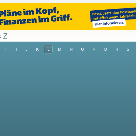
s Z
H
I
J
K
L
M
N
O
P
Q
R
S