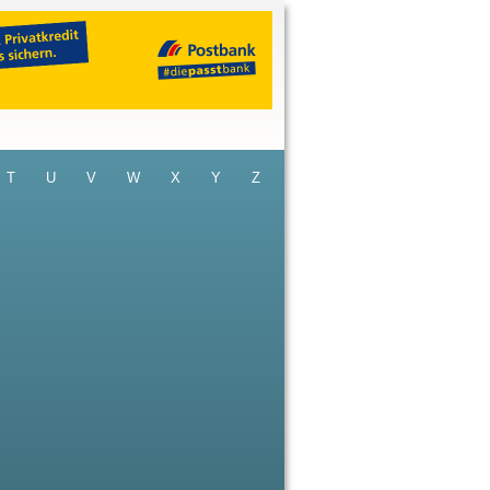
T
U
V
W
X
Y
Z