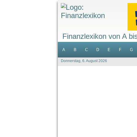
Finanzlexikon von A bi
A
B
C
D
E
F
G
Donnerstag, 6. August 2026