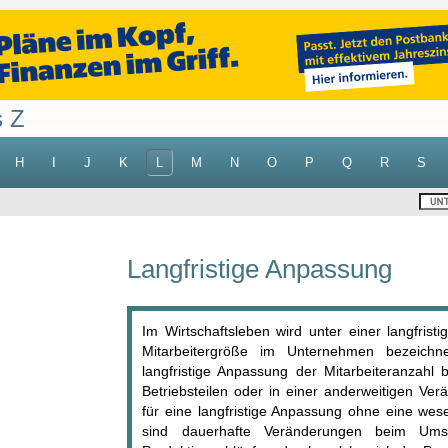
s Z
H
I
J
K
L
M
N
O
P
Q
R
S
Langfristige Anpassung
Im Wirtschaftsleben wird unter einer langfris
Mitarbeitergröße im Unternehmen bezeichn
langfristige Anpassung der Mitarbeiteranzahl
Betriebsteilen oder in einer anderweitigen Ve
für eine langfristige Anpassung ohne eine wes
sind dauerhafte Veränderungen beim Um