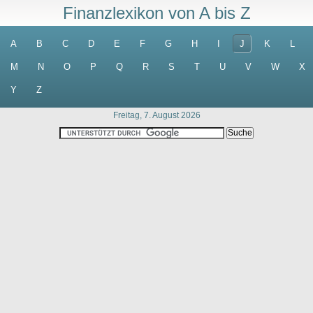
Finanzlexikon von A bis Z
A
B
C
D
E
F
G
H
I
J
K
L
M
N
O
P
Q
R
S
T
U
V
W
X
Y
Z
Freitag, 7. August 2026