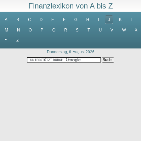
Finanzlexikon von A bis Z
A
B
C
D
E
F
G
H
I
J
K
L
M
N
O
P
Q
R
S
T
U
V
W
X
Y
Z
Donnerstag, 6. August 2026