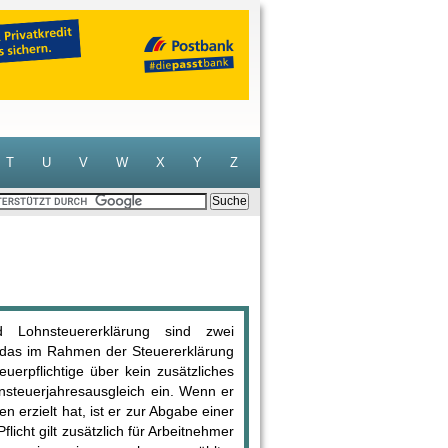
T
U
V
W
X
Y
Z
nd Lohnsteuererklärung sind zwei
r das im Rahmen der Steuererklärung
uerpflichtige über kein zusätzliches
nsteuerjahresausgleich ein. Wenn er
erzielt hat, ist er zur Abgabe einer
licht gilt zusätzlich für Arbeitnehmer