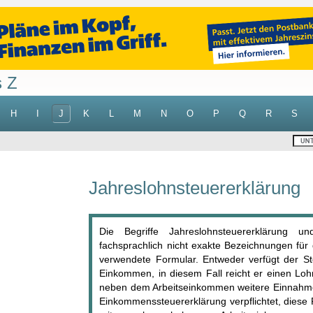
s Z
H
I
J
K
L
M
N
O
P
Q
R
S
Jahreslohnsteuererklärung
Die Begriffe Jahreslohnsteuererklärung u
fachsprachlich nicht exakte Bezeichnungen fü
verwendete Formular. Entweder verfügt der Ste
Einkommen, in diesem Fall reicht er einen Loh
neben dem Arbeitseinkommen weitere Einnahmen 
Einkommenssteuererklärung verpflichtet, diese Pf