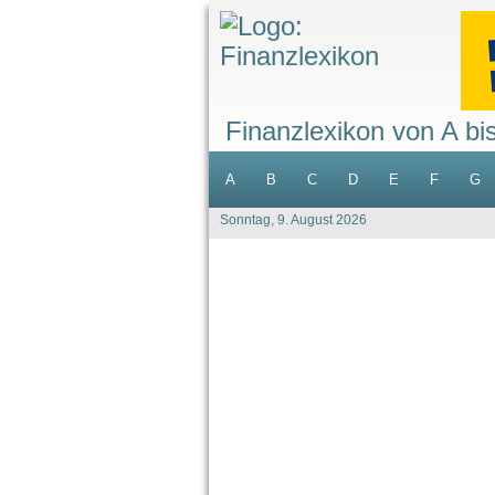
Finanzlexikon von A bi
A
B
C
D
E
F
G
Sonntag, 9. August 2026