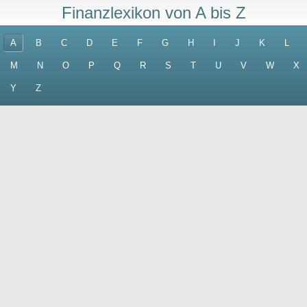
Finanzlexikon von A bis Z
A
B
C
D
E
F
G
H
I
J
K
L
M
N
O
P
Q
R
S
T
U
V
W
X
Y
Z