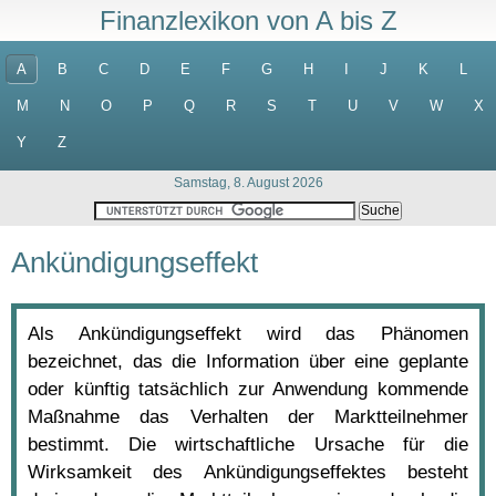
Finanzlexikon von A bis Z
A
B
C
D
E
F
G
H
I
J
K
L
M
N
O
P
Q
R
S
T
U
V
W
X
Y
Z
Samstag, 8. August 2026
Ankündigungseffekt
Als Ankündigungseffekt wird das Phänomen
bezeichnet, das die Information über eine geplante
oder künftig tatsächlich zur Anwendung kommende
Maßnahme das Verhalten der Marktteilnehmer
bestimmt. Die wirtschaftliche Ursache für die
Wirksamkeit des Ankündigungseffektes besteht