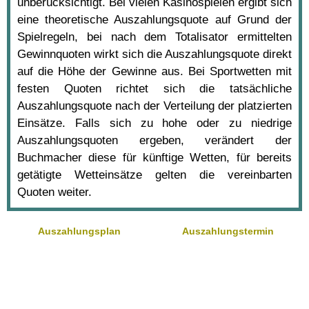
unberücksichtigt. Bei vielen Kasinospielen ergibt sich
eine theoretische Auszahlungsquote auf Grund der
Spielregeln, bei nach dem Totalisator ermittelten
Gewinnquoten wirkt sich die Auszahlungsquote direkt
auf die Höhe der Gewinne aus. Bei Sportwetten mit
festen Quoten richtet sich die tatsächliche
Auszahlungsquote nach der Verteilung der platzierten
Einsätze. Falls sich zu hohe oder zu niedrige
Auszahlungsquoten ergeben, verändert der
Buchmacher diese für künftige Wetten, für bereits
getätigte Wetteinsätze gelten die vereinbarten
Quoten weiter.
Auszahlungsplan
Auszahlungstermin