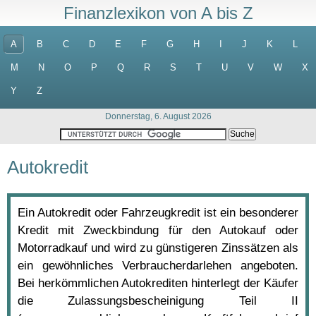
Finanzlexikon von A bis Z
A
B
C
D
E
F
G
H
I
J
K
L
M
N
O
P
Q
R
S
T
U
V
W
X
Y
Z
Donnerstag, 6. August 2026
Autokredit
Ein Autokredit oder Fahrzeugkredit ist ein besonderer
Kredit mit Zweckbindung für den Autokauf oder
Motorradkauf und wird zu günstigeren Zinssätzen als
ein gewöhnliches Verbraucherdarlehen angeboten.
Bei herkömmlichen Autokrediten hinterlegt der Käufer
die Zulassungsbescheinigung Teil II