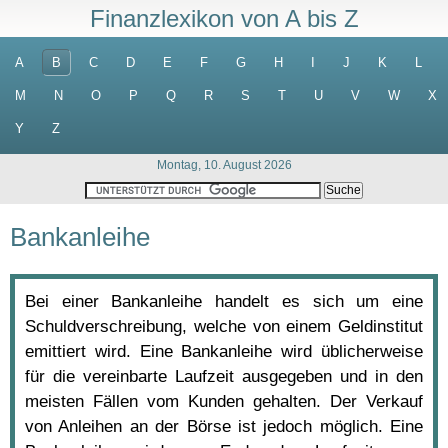
Finanzlexikon von A bis Z
A
B
C
D
E
F
G
H
I
J
K
L
M
N
O
P
Q
R
S
T
U
V
W
X
Y
Z
Montag, 10. August 2026
Bankanleihe
Bei einer Bankanleihe handelt es sich um eine
Schuldverschreibung, welche von einem Geldinstitut
emittiert wird. Eine Bankanleihe wird üblicherweise
für die vereinbarte Laufzeit ausgegeben und in den
meisten Fällen vom Kunden gehalten. Der Verkauf
von Anleihen an der Börse ist jedoch möglich. Eine