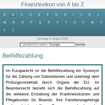
Finanzlexikon von A bis Z
A
B
C
D
E
F
G
H
I
J
K
L
M
N
O
P
Q
R
S
T
U
V
W
X
Y
Z
Sonntag, 9. August 2026
Beihilfezahlung
Im Europarecht ist die Beihilfezahlung ein Synonym
für die Zahlung von Subventionen und unterliegt dem
Prüfungsvorbehalt durch Organe der EU. Im
Beamtenrecht bezieht sich die Beihilfezahlung auf
die teilweise Erstattung der Krankheitskosten und
Pflegekosten für Beamte, ihre Familienangehörige