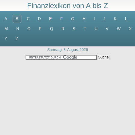
Finanzlexikon von A bis Z
A
B
C
D
E
F
G
H
I
J
K
L
M
N
O
P
Q
R
S
T
U
V
W
X
Y
Z
Samstag, 8. August 2026