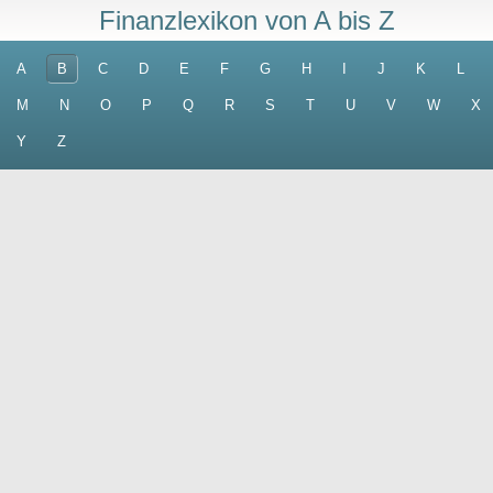
Finanzlexikon von A bis Z
A
B
C
D
E
F
G
H
I
J
K
L
M
N
O
P
Q
R
S
T
U
V
W
X
Y
Z