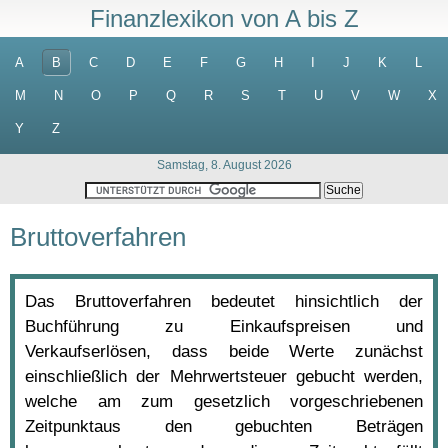
Finanzlexikon von A bis Z
A
B
C
D
E
F
G
H
I
J
K
L
M
N
O
P
Q
R
S
T
U
V
W
X
Y
Z
Samstag, 8. August 2026
Bruttoverfahren
Das Bruttoverfahren bedeutet hinsichtlich der
Buchführung zu Einkaufspreisen und
Verkaufserlösen, dass beide Werte zunächst
einschließlich der Mehrwertsteuer gebucht werden,
welche am zum gesetzlich vorgeschriebenen
Zeitpunktaus den gebuchten Beträgen