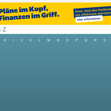
s Z
H
I
J
K
L
M
N
O
P
Q
R
S