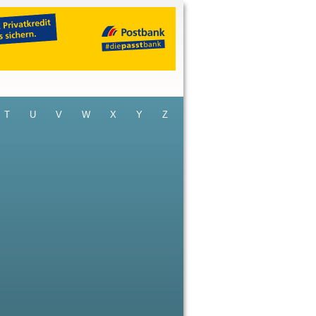
T
U
V
W
X
Y
Z