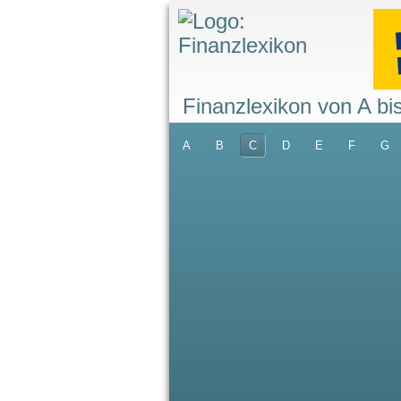
Finanzlexikon von A bi
A
B
C
D
E
F
G