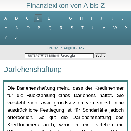
Finanzlexikon von A bis Z
A
B
C
D
E
F
G
H
I
J
K
L
M
N
O
P
Q
R
S
T
U
V
W
X
Y
Z
Freitag, 7. August 2026
Darlehenshaftung
Die Darlehenshaftung meint, dass der Kreditnehmer
für die Rückzahlung eines Darlehens haftet. Sie
versteht sich zwar grundsätzlich von selbst, eine
ausdrückliche Festlegung ist für Sonderfälle jedoch
erforderlich. So gilt die Darlehenshaftung des
Kreditnehmers auch, wenn er ein Darlehen mit