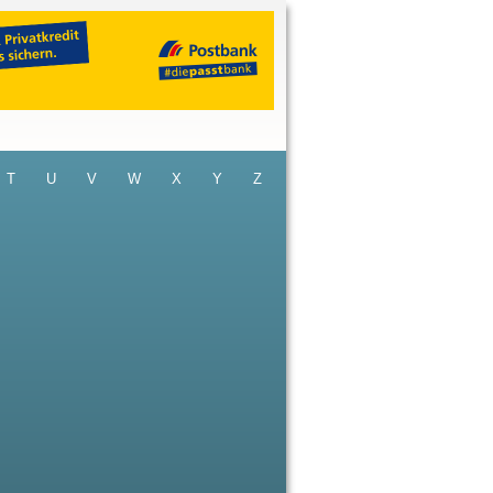
T
U
V
W
X
Y
Z