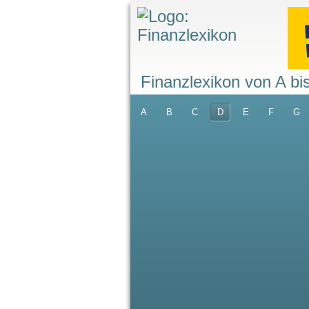
Finanzlexikon von A bi
A
B
C
D
E
F
G