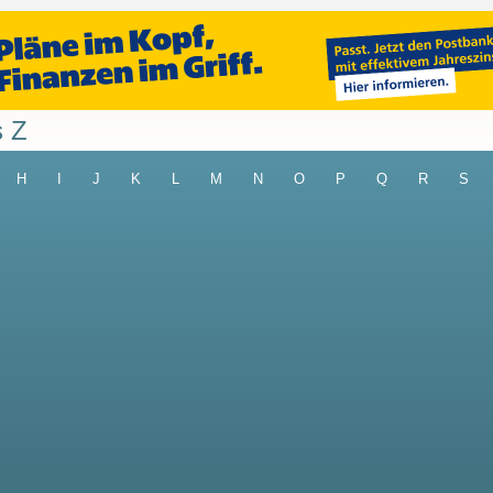
s Z
H
I
J
K
L
M
N
O
P
Q
R
S