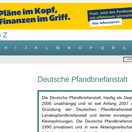
s Z
H
I
J
K
L
M
N
O
P
Q
R
S
Deutsche Pfandbriefanstalt
Die Deutsche Pfandbriefanstalt, häufig als De
2006 unabhängig und ist seit Anfang 2007 e
Gründung der Deutschen Pfandbriefanstal
Landespfandbriefanstalt und diente vorwieg
Kleinwohnungen. Die Deutsche Pfandbriefans
1990 privatisiert und in eine Aktiengesellsch