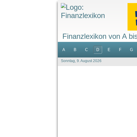
Finanzlexikon von A bi
A
B
C
D
E
F
G
Sonntag, 9. August 2026