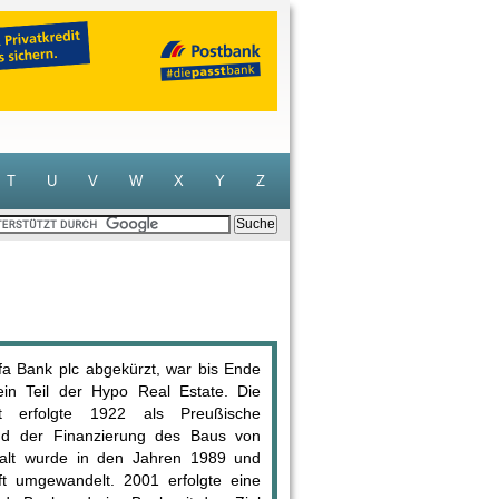
T
U
V
W
X
Y
Z
pfa Bank plc abgekürzt, war bis Ende
in Teil der Hypo Real Estate. Die
t erfolgte 1922 als Preußische
end der Finanzierung des Baus von
talt wurde in den Jahren 1989 und
aft umgewandelt. 2001 erfolgte eine