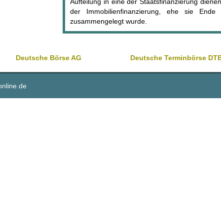
Aufteilung in eine der Staatsfinanzierung dien
der Immobilienfinanzierung, ehe sie End
zusammengelegt wurde.
Deutsche Börse AG
Deutsche Terminbörse DT
online.de