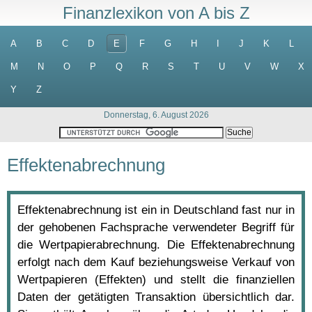
Finanzlexikon von A bis Z
A
B
C
D
E
F
G
H
I
J
K
L
M
N
O
P
Q
R
S
T
U
V
W
X
Y
Z
Donnerstag, 6. August 2026
Effektenabrechnung
Effektenabrechnung ist ein in Deutschland fast nur in
der gehobenen Fachsprache verwendeter Begriff für
die Wertpapierabrechnung. Die Effektenabrechnung
erfolgt nach dem Kauf beziehungsweise Verkauf von
Wertpapieren (Effekten) und stellt die finanziellen
Daten der getätigten Transaktion übersichtlich dar.