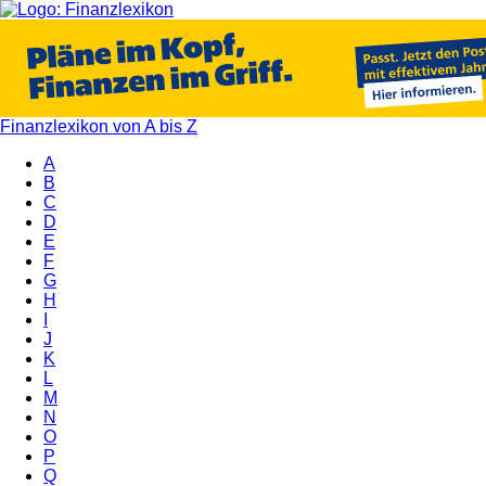
Finanzlexikon von A bis Z
A
B
C
D
E
F
G
H
I
J
K
L
M
N
O
P
Q