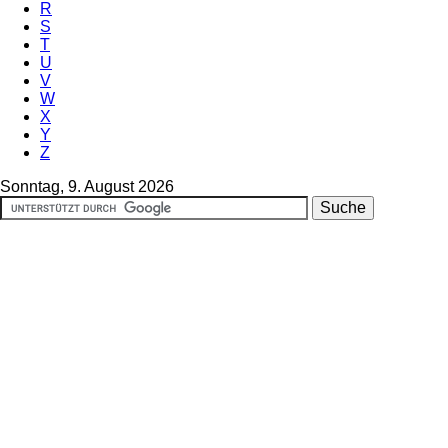
R
S
T
U
V
W
X
Y
Z
Sonntag, 9. August 2026