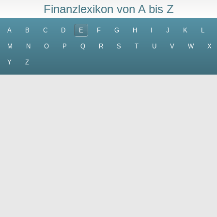
Finanzlexikon von A bis Z
A
B
C
D
E
F
G
H
I
J
K
L
M
N
O
P
Q
R
S
T
U
V
W
X
Y
Z