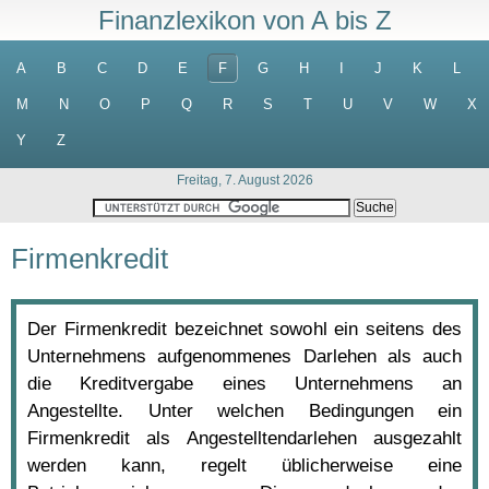
Finanzlexikon von A bis Z
A
B
C
D
E
F
G
H
I
J
K
L
M
N
O
P
Q
R
S
T
U
V
W
X
Y
Z
Freitag, 7. August 2026
Firmenkredit
Der Firmenkredit bezeichnet sowohl ein seitens des
Unternehmens aufgenommenes Darlehen als auch
die Kreditvergabe eines Unternehmens an
Angestellte. Unter welchen Bedingungen ein
Firmenkredit als Angestelltendarlehen ausgezahlt
werden kann, regelt üblicherweise eine