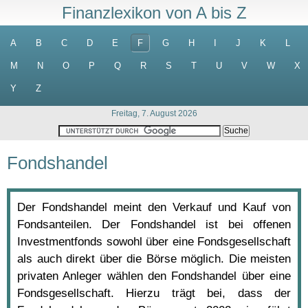
Finanzlexikon von A bis Z
A
B
C
D
E
F
G
H
I
J
K
L
M
N
O
P
Q
R
S
T
U
V
W
X
Y
Z
Freitag, 7. August 2026
Fondshandel
Der Fondshandel meint den Verkauf und Kauf von
Fondsanteilen. Der Fondshandel ist bei offenen
Investmentfonds sowohl über eine Fondsgesellschaft
als auch direkt über die Börse möglich. Die meisten
privaten Anleger wählen den Fondshandel über eine
Fondsgesellschaft. Hierzu trägt bei, dass der