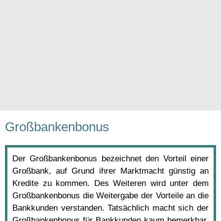
Großbankenbonus
Der Großbankenbonus bezeichnet den Vorteil einer
Großbank, auf Grund ihrer Marktmacht günstig an
Kredite zu kommen. Des Weiteren wird unter dem
Großbankenbonus die Weitergabe der Vorteile an die
Bankkunden verstanden. Tatsächlich macht sich der
Großbankenbonus für Bankkunden kaum bemerkbar,