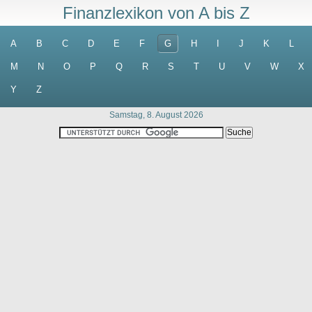
Finanzlexikon von A bis Z
A
B
C
D
E
F
G
H
I
J
K
L
M
N
O
P
Q
R
S
T
U
V
W
X
Y
Z
Samstag, 8. August 2026