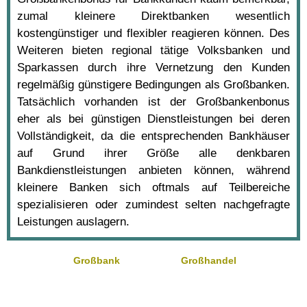
zumal kleinere Direktbanken wesentlich
kostengünstiger und flexibler reagieren können. Des
Weiteren bieten regional tätige Volksbanken und
Sparkassen durch ihre Vernetzung den Kunden
regelmäßig günstigere Bedingungen als Großbanken.
Tatsächlich vorhanden ist der Großbankenbonus
eher als bei günstigen Dienstleistungen bei deren
Vollständigkeit, da die entsprechenden Bankhäuser
auf Grund ihrer Größe alle denkbaren
Bankdienstleistungen anbieten können, während
kleinere Banken sich oftmals auf Teilbereiche
spezialisieren oder zumindest selten nachgefragte
Leistungen auslagern.
Großbank
Großhandel