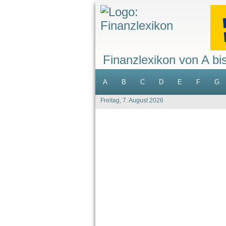
Finanzlexikon von A bi
A
B
C
D
E
F
G
Freitag, 7. August 2026