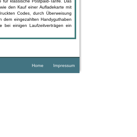
e für klassische Postpaid-Tarife. Das
ie den Kauf einer Aufladekarte mit
druckten Codes, durch Überweisung
en dem eingezahlten Handyguthaben
e bei einigen Laufzeitverträgen ein
Home
Impressum