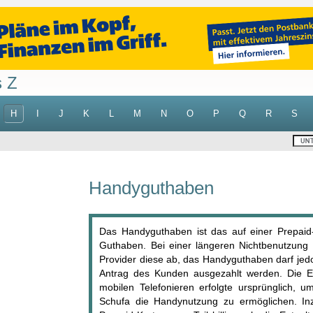
s Z
H
I
J
K
L
M
N
O
P
Q
R
S
Handyguthaben
Das Handyguthaben ist das auf einer Prepaid-
Guthaben. Bei einer längeren Nichtbenutzung 
Provider diese ab, das Handyguthaben darf jedo
Antrag des Kunden ausgezahlt werden. Die 
mobilen Telefonieren erfolgte ursprünglich, u
Schufa die Handynutzung zu ermöglichen. Inz