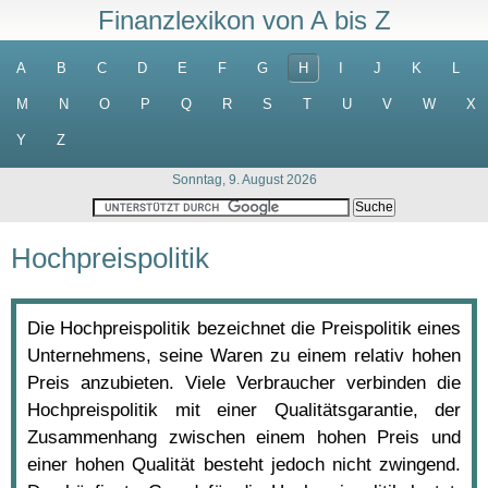
Finanzlexikon von A bis Z
A
B
C
D
E
F
G
H
I
J
K
L
M
N
O
P
Q
R
S
T
U
V
W
X
Y
Z
Sonntag, 9. August 2026
Hochpreispolitik
Die Hochpreispolitik bezeichnet die Preispolitik eines
Unternehmens, seine Waren zu einem relativ hohen
Preis anzubieten. Viele Verbraucher verbinden die
Hochpreispolitik mit einer Qualitätsgarantie, der
Zusammenhang zwischen einem hohen Preis und
einer hohen Qualität besteht jedoch nicht zwingend.