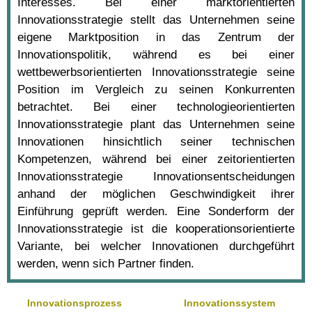
Interesses. Bei einer marktorientierten
Innovationsstrategie stellt das Unternehmen seine
eigene Marktposition in das Zentrum der
Innovationspolitik, während es bei einer
wettbewerbsorientierten Innovationsstrategie seine
Position im Vergleich zu seinen Konkurrenten
betrachtet. Bei einer technologieorientierten
Innovationsstrategie plant das Unternehmen seine
Innovationen hinsichtlich seiner technischen
Kompetenzen, während bei einer zeitorientierten
Innovationsstrategie Innovationsentscheidungen
anhand der möglichen Geschwindigkeit ihrer
Einführung geprüft werden. Eine Sonderform der
Innovationsstrategie ist die kooperationsorientierte
Variante, bei welcher Innovationen durchgeführt
werden, wenn sich Partner finden.
Innovationsprozess
Innovationssystem