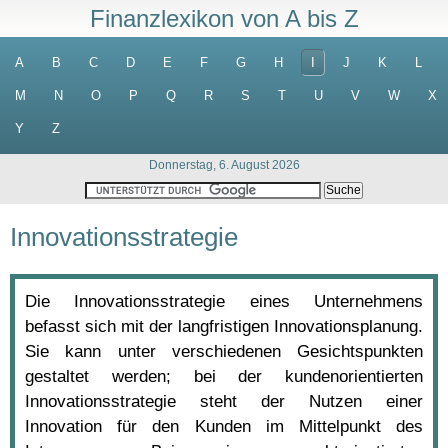
Finanzlexikon von A bis Z
A
B
C
D
E
F
G
H
I
J
K
L
M
N
O
P
Q
R
S
T
U
V
W
X
Y
Z
Donnerstag, 6. August 2026
Innovationsstrategie
Die Innovationsstrategie eines Unternehmens
befasst sich mit der langfristigen Innovationsplanung.
Sie kann unter verschiedenen Gesichtspunkten
gestaltet werden; bei der kundenorientierten
Innovationsstrategie steht der Nutzen einer
Innovation für den Kunden im Mittelpunkt des