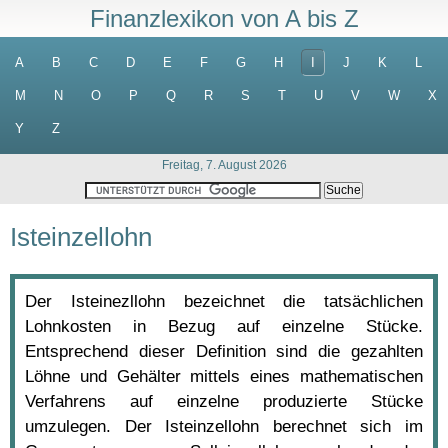
Finanzlexikon von A bis Z
A
B
C
D
E
F
G
H
I
J
K
L
M
N
O
P
Q
R
S
T
U
V
W
X
Y
Z
Freitag, 7. August 2026
Isteinzellohn
Der Isteinezllohn bezeichnet die tatsächlichen
Lohnkosten in Bezug auf einzelne Stücke.
Entsprechend dieser Definition sind die gezahlten
Löhne und Gehälter mittels eines mathematischen
Verfahrens auf einzelne produzierte Stücke
umzulegen. Der Isteinzellohn berechnet sich im