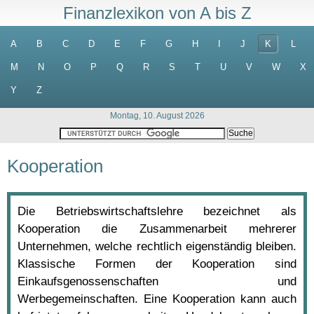
Finanzlexikon von A bis Z
A
B
C
D
E
F
G
H
I
J
K
L
M
N
O
P
Q
R
S
T
U
V
W
X
Y
Z
Montag, 10. August 2026
Kooperation
Die Betriebswirtschaftslehre bezeichnet als
Kooperation die Zusammenarbeit mehrerer
Unternehmen, welche rechtlich eigenständig bleiben.
Klassische Formen der Kooperation sind
Einkaufsgenossenschaften und
Werbegemeinschaften. Eine Kooperation kann auch