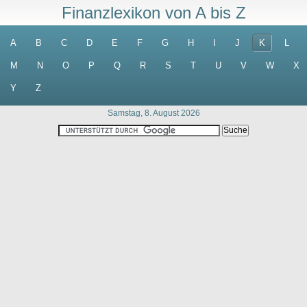
Finanzlexikon von A bis Z
A
B
C
D
E
F
G
H
I
J
K
L
M
N
O
P
Q
R
S
T
U
V
W
X
Y
Z
Samstag, 8. August 2026