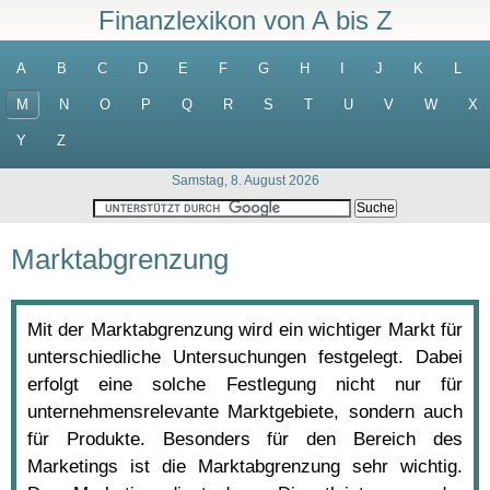
Finanzlexikon von A bis Z
A
B
C
D
E
F
G
H
I
J
K
L
M
N
O
P
Q
R
S
T
U
V
W
X
Y
Z
Samstag, 8. August 2026
Marktabgrenzung
Mit der Marktabgrenzung wird ein wichtiger Markt für
unterschiedliche Untersuchungen festgelegt. Dabei
erfolgt eine solche Festlegung nicht nur für
unternehmensrelevante Marktgebiete, sondern auch
für Produkte. Besonders für den Bereich des
Marketings ist die Marktabgrenzung sehr wichtig.