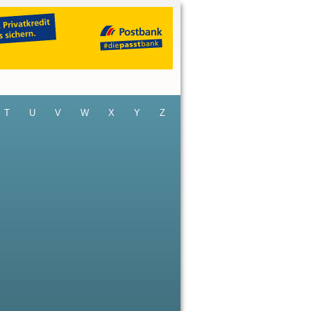
T
U
V
W
X
Y
Z