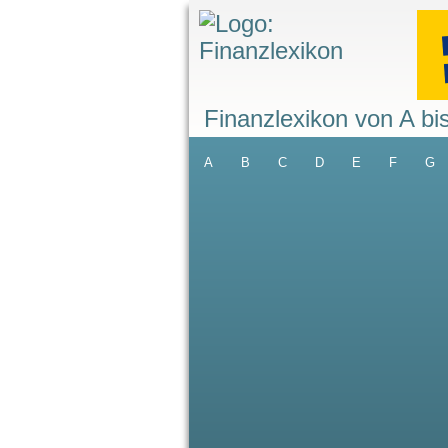
Finanzlexikon von A bi
A
B
C
D
E
F
G