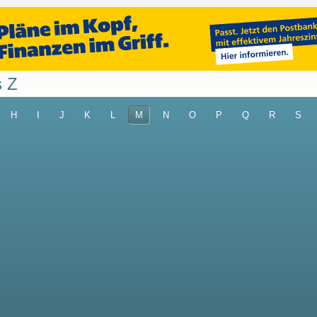
s Z
H
I
J
K
L
M
N
O
P
Q
R
S