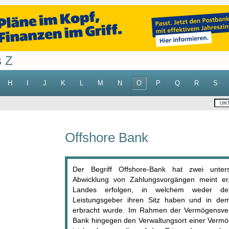
s Z
H
I
J
K
L
M
N
O
P
Q
R
S
Offshore Bank
Der Begriff Offshore-Bank hat zwei unter
Abwicklung von Zahlungsvorgängen meint er
Landes erfolgen, in welchem weder de
Leistungsgeber ihren Sitz haben und in dem
erbracht wurde. Im Rahmen der Vermögensverw
Bank hingegen den Verwaltungsort einer Vermög