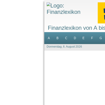
Finanzlexikon von A bi
A
B
C
D
E
F
G
Donnerstag, 6. August 2026