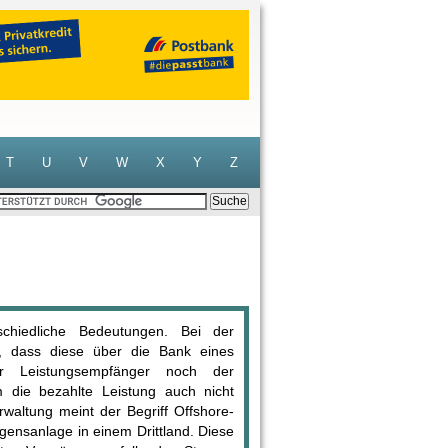
T
U
V
W
X
Y
Z
schiedliche Bedeutungen. Bei der
, dass diese über die Bank eines
r Leistungsempfänger noch der
 die bezahlte Leistung auch nicht
altung meint der Begriff Offshore-
ensanlage in einem Drittland. Diese