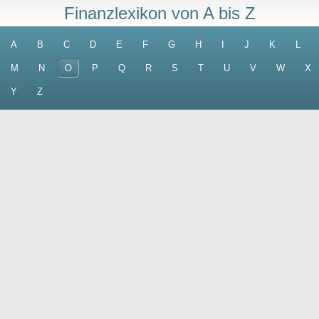
Finanzlexikon von A bis Z
A
B
C
D
E
F
G
H
I
J
K
L
M
N
O
P
Q
R
S
T
U
V
W
X
Y
Z