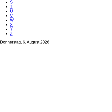
S
T
U
V
W
X
Y
Z
Donnerstag, 6. August 2026