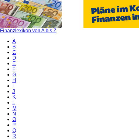
Finanzlexikon von A bis Z
A
B
C
D
E
F
G
H
I
J
K
L
M
N
O
P
Q
R