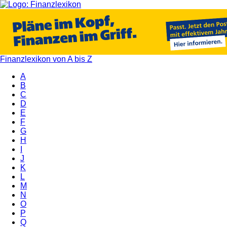
Finanzlexikon von A bis Z
A
B
C
D
E
F
G
H
I
J
K
L
M
N
O
P
Q