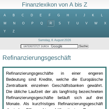
Finanzlexikon von A bis Z
A
B
C
D
E
F
G
H
I
J
K
L
M
N
O
P
Q
R
S
T
U
V
W
X
Y
Z
Samstag, 8. August 2026
Refinanzierungsgeschäft
Refinanzierungsgeschäfte in einer engeren
Bedeutung sind Kredite, welche die Europäische
Zentralbank einzelnen Geschäftsbanken gewährt.
Die übliche Laufzeit der als langfristig bezeichneten
Refinanzierungsgeschäfte beläuft sich auf drei
Monate. Als kurzfristiges Refinanzierungsgeschäft