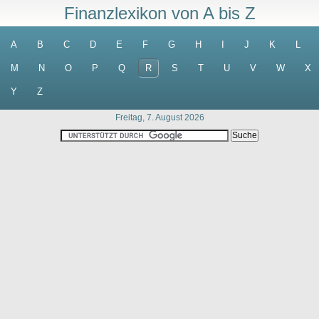
Finanzlexikon von A bis Z
A
B
C
D
E
F
G
H
I
J
K
L
M
N
O
P
Q
R
S
T
U
V
W
X
Y
Z
Freitag, 7. August 2026