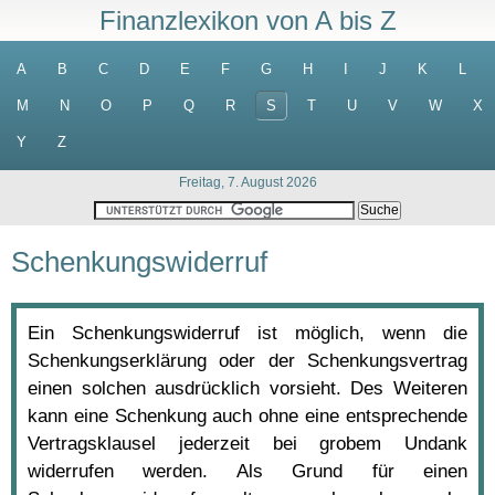
Finanzlexikon von A bis Z
A
B
C
D
E
F
G
H
I
J
K
L
M
N
O
P
Q
R
S
T
U
V
W
X
Y
Z
Freitag, 7. August 2026
Schenkungswiderruf
Ein Schenkungswiderruf ist möglich, wenn die
Schenkungserklärung oder der Schenkungsvertrag
einen solchen ausdrücklich vorsieht. Des Weiteren
kann eine Schenkung auch ohne eine entsprechende
Vertragsklausel jederzeit bei grobem Undank
widerrufen werden. Als Grund für einen