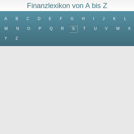
Finanzlexikon von A bis Z
A
B
C
D
E
F
G
H
I
J
K
L
M
N
O
P
Q
R
S
T
U
V
W
X
Y
Z