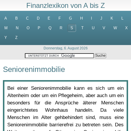
Finanzlexikon von A bis Z
A
B
C
D
E
F
G
H
I
J
K
L
M
N
O
P
Q
R
S
T
U
V
W
X
Y
Z
Donnerstag, 6. August 2026
Seniorenimmobilie
Bei einer Seniorenimmobilie kann es sich um ein
Altenheim oder um ein Pflegeheim, aber auch um ein
besonders für die Ansprüche älterer Menschen
eingerichtetes Wohnhaus handeln. Da viele
Menschen im Alter gehbehindert sind, muss eine
Seniorenimmobilie barrierefrei zu betreten sein. Des